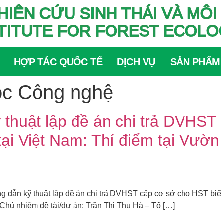
HIÊN CỨU SINH THÁI VÀ M
TITUTE FOR FOREST ECOL
HỢP TÁC QUỐC TẾ
DỊCH VỤ
SẢN PHẨM
ọc Công nghệ
thuật lập đề án chi trả DVHST
ại Việt Nam: Thí điểm tại Vườn
ẫn kỹ thuật lập đề án chi trả DVHST cấp cơ sở cho HST biển
Chủ nhiệm đề tài/dự án: Trần Thị Thu Hà – Tổ […]