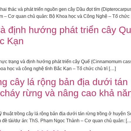
 thác và phát triển nguồn gen cây Dầu đọt tím (Dipterocarpus 
Tam – Cơ quan chủ quản: Bộ Khoa học và Công Nghệ – Tổ chức 
và định hướng phát triển cây
ắc Kạn
c trạng và định hướng phát triển cây Quế (Cinnamomum cassia
a học và công nghệ tỉnh Bắc Kạn – Tổ chức chủ trì […]
ng cây lá rộng bản địa dưới tá
cháy rừng và nâng cao khả nă
huật trồng cây lá rộng bản địa dưới tán rừng trồng ở huyện 
m đề tài/dự án: ThS. Phạm Ngọc Thành – Cơ quan chủ quản: […