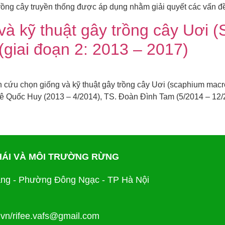
trồng cây truyền thống được áp dụng nhằm giải quyết các vấn đề
và kỹ thuật gây trồng cây Uơi
giai đoạn 2: 2013 – 2017)
ứu chọn giống và kỹ thuật gây trồng cây Uơi (scaphium macro
Lê Quốc Huy (2013 – 4/2014), TS. Đoàn Đình Tam (5/2014 – 12/2
THÁI VÀ MÔI TRƯỜNG RỪNG
ng - Phường Đông Ngạc - TP Hà Nội
.vn/rifee.vafs@gmail.com