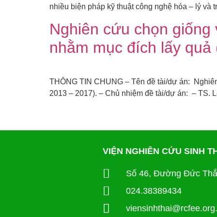
nhiều biện pháp kỹ thuật công nghệ hóa – lý và 
Nghiên cứu chọn giống 
nhằm mục đích lấy quả (
THÔNG TIN CHUNG – Tên đề tài/dự án: Nghiên c
2013 – 2017). – Chủ nhiệm đề tài/dự án: – TS. 
VIỆN NGHIÊN CỨU SINH 
Số 46, Đường Đức Thắ
024.38389434
viensinhthai@rcfee.org