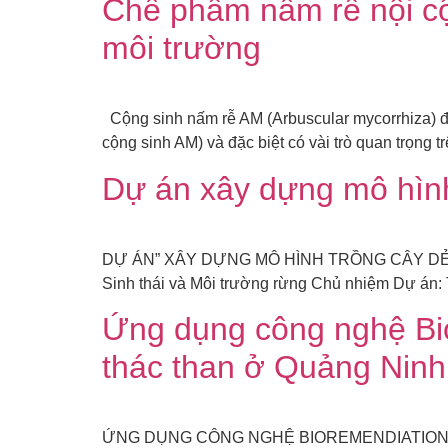
Chế phẩm nấm rễ nội cộ
môi trường
Cộng sinh nấm rễ AM (Arbuscular mycorrhiza) đượ
cộng sinh AM) và đặc biệt có vài trò quan trọng t
Dự án xây dựng mô hình
DỰ ÁN” XÂY DỰNG MÔ HÌNH TRỒNG CÂY DẺ VÁN
Sinh thái và Môi trường rừng Chủ nhiệm Dự án:
Ứng dụng công nghệ Bio
thác than ở Quảng Ninh
ỨNG DỤNG CÔNG NGHỆ BIOREMENDIATION Đ