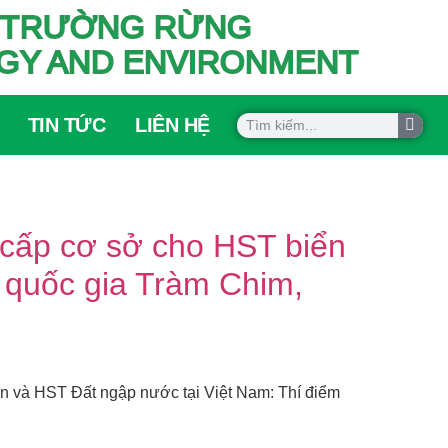
ÔI TRƯỜNG RỪNG
OGY AND ENVIRONMENT
TIN TỨC
LIÊN HỆ
 cấp cơ sở cho HST biển
 quốc gia Tràm Chim,
 và HST Đất ngập nước tại Việt Nam: Thí điểm