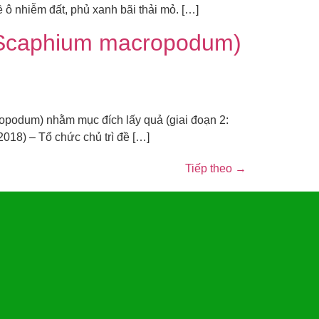
 ô nhiễm đất, phủ xanh bãi thải mỏ. […]
 (Scaphium macropodum)
podum) nhằm mục đích lấy quả (giai đoạn 2:
018) – Tổ chức chủ trì đề […]
Tiếp theo
→