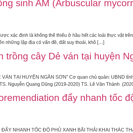
ng sinh AM (Arbuscular mycorrh
c xác định là không thể thiếu ở hầu hết các loài thực vật trên
rên những lập địa có vấn đề, đất suy thoái, khô […]
 trồng cây Dẻ ván tại huyện N
 TẠI HUYỆN NGÂN SƠN” Cơ quan chủ quản: UBND tỉnh Bắc
 TS. Nguyễn Quang Dũng (2019-2020) TS. Lê Văn Thành (2020- 
remendiation đẩy nhanh tốc độ 
ẨY NHANH TỐC ĐỘ PHỦ XANH BÃI THẢI KHAI THÁC THAN