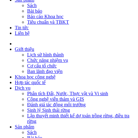
Sách
Bài báo
Báo cáo Khoa học
Tiêu chuẩn và TBKT
Tin tức
Liên hệ
Giới thiệu
Lịch sử hình thành
Chức năng nhiệm vụ
Cơ cấu tổ chức
Ban lãnh đạo viện
Khoa học công nghệ
Hợp tác quốc tế
Dịch vụ
Phân tích Đất, Nước, Thực vật và Vi sinh
Công nghệ viễn thám và GIS
Đánh giá tác động môi trường
Sinh lý Sinh thái rừng
Lập thuyết minh thiết kế dự toán trồng rừng, điều tra
rừng
Sản phẩm
Sách
Bài báo