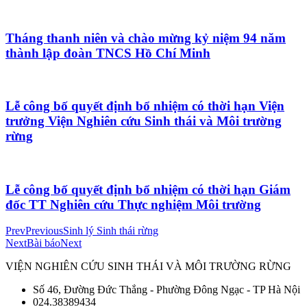
Tháng thanh niên và chào mừng kỷ niệm 94 năm
thành lập đoàn TNCS Hồ Chí Minh
Lễ công bố quyết định bổ nhiệm có thời hạn Viện
trưởng Viện Nghiên cứu Sinh thái và Môi trường
rừng
Lễ công bố quyết định bổ nhiệm có thời hạn Giám
đốc TT Nghiên cứu Thực nghiệm Môi trường
Prev
Previous
Sinh lý Sinh thái rừng
Next
Bài báo
Next
VIỆN NGHIÊN CỨU SINH THÁI VÀ MÔI TRƯỜNG RỪNG
Số 46, Đường Đức Thắng - Phường Đông Ngạc - TP Hà Nội
024.38389434