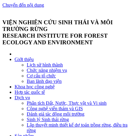
Chuyển đến nội dung
VIỆN NGHIÊN CỨU SINH THÁI VÀ MÔI
TRƯỜNG RỪNG
RESEARCH INSTITUTE FOR FOREST
ECOLOGY AND ENVIRONMENT
Giới thiệu
Lịch sử hình thành
Chức năng nhiệm vụ
Cơ cấu tổ chức
Ban lãnh đạo viện
Khoa học công nghệ
Hợp tác quốc tế
Dịch vụ
Phân tích Đất, Nước, Thực vật và Vi sinh
Công nghệ viễn thám và GIS
Đánh giá tác động môi trường
Sinh lý Sinh thái rừng
Lập thuyết minh thiết kế dự toán trồng rừng, điều tra
rừng
Sản phẩm