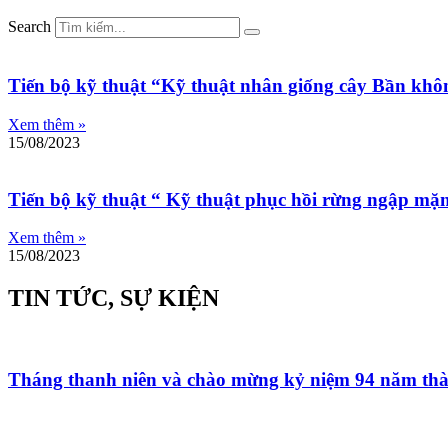
Search
Tiến bộ kỹ thuật “Kỹ thuật nhân giống cây Bần khôn
Xem thêm »
15/08/2023
Tiến bộ kỹ thuật “ Kỹ thuật phục hồi rừng ngập mặn b
Xem thêm »
15/08/2023
TIN TỨC, SỰ KIỆN
Tháng thanh niên và chào mừng kỷ niệm 94 năm t