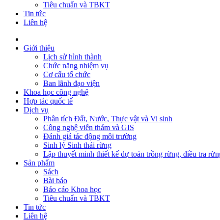
Tiêu chuẩn và TBKT
Tin tức
Liên hệ
Giới thiệu
Lịch sử hình thành
Chức năng nhiệm vụ
Cơ cấu tổ chức
Ban lãnh đạo viện
Khoa học công nghệ
Hợp tác quốc tế
Dịch vụ
Phân tích Đất, Nước, Thực vật và Vi sinh
Công nghệ viễn thám và GIS
Đánh giá tác động môi trường
Sinh lý Sinh thái rừng
Lập thuyết minh thiết kế dự toán trồng rừng, điều tra rừn
Sản phẩm
Sách
Bài báo
Báo cáo Khoa học
Tiêu chuẩn và TBKT
Tin tức
Liên hệ