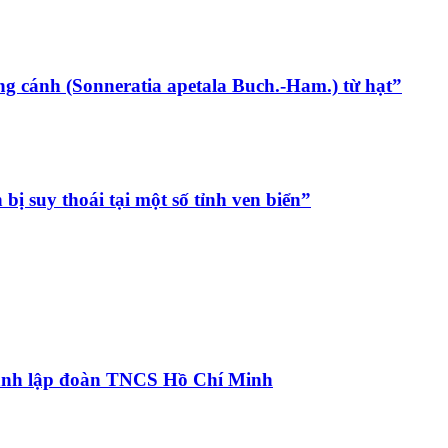
g cánh (Sonneratia apetala Buch.-Ham.) từ hạt”
ị suy thoái tại một số tỉnh ven biển”
hành lập đoàn TNCS Hồ Chí Minh