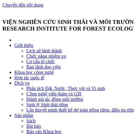
Chuyển đến nội dung
VIỆN NGHIÊN CỨU SINH THÁI VÀ MÔI TRƯỜ
RESEARCH INSTITUTE FOR FOREST ECOLO
Giới thiệu
Lịch sử hình thành
Chức năng nhiệm vụ
Cơ cấu tổ chức
Ban lãnh đạo viện
Khoa học công nghệ
Hợp tác quốc tế
Dịch vụ
Phân tích Đất, Nước, Thực vật và Vi sinh
Công nghệ viễn thám và GIS
Đánh giá tác động môi trường
Sinh lý Sinh thái rừng
Lập thuyết minh thiết kế dự toán trồng rừng, điều tra rừn
Sản phẩm
Sách
Bài báo
Báo cáo Khoa học