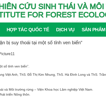
HIÊN CỨU SINH THÁI VÀ M
TITUTE FOR FOREST ECOL
HỢP TÁC QUỐC TẾ
DỊCH VỤ
SẢN PHẨM
n bị suy thoái tại một số tỉnh ven biển”
t số tỉnh ven biển”.
g Việt Anh, ThS. Đỗ Thị Kim Nhung, ThS. Hà Đình Long và ThS. Trần
hái và Môi trường rừng – Viện Khoa học Lâm nghiệp Việt Nam.
át triển Nông thôn.