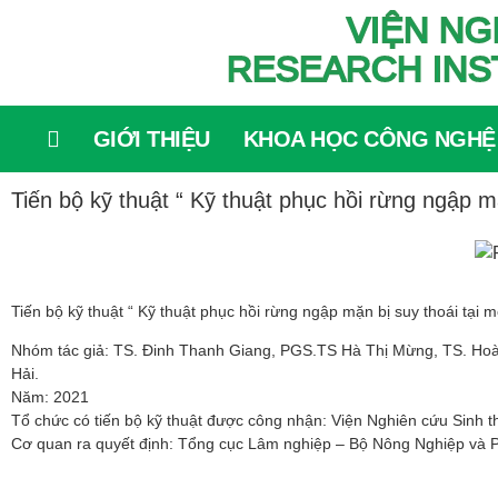
VIỆN NG
RESEARCH INS
GIỚI THIỆU
KHOA HỌC CÔNG NGHỆ
Tiến bộ kỹ thuật “ Kỹ thuật phục hồi rừng ngập mặ
Tiến bộ kỹ thuật “ Kỹ thuật phục hồi rừng ngập mặn bị suy thoái tại mộ
Nhóm tác giả: TS. Đinh Thanh Giang, PGS.TS Hà Thị Mừng, TS. Hoàn
Hải.
Năm: 2021
Tổ chức có tiến bộ kỹ thuật được công nhận: Viện Nghiên cứu Sinh t
Cơ quan ra quyết định: Tổng cục Lâm nghiệp – Bộ Nông Nghiệp và Ph