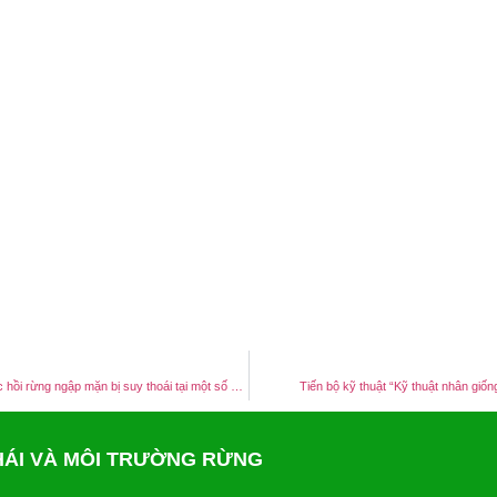
Báo cáo tổng kết đề tài Nghiên cứu các giải pháp kỹ thuật phục hồi rừng ngập mặn bị suy thoái tại một số vùng sinh thái trọng điểm ven biển Việt Nam (Bắc Bộ, Đông Nam Bộ và Tây Nam Bộ)
Tiến bộ kỹ thuật “Kỹ thuật nhân giố
THÁI VÀ MÔI TRƯỜNG RỪNG