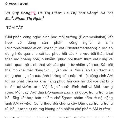
ở vườn ươm
1
1
Vũ Quý Đông
[1]
, Hà Thị Hiền
, Lê Thị Thu Hằng
, Hà Thị
1
1
Mai
, Phạm Thị Ngân
TÓM TẮT
Giải pháp công nghệ sinh học môi trường (Bioremediation) kết
hợp sử dụng sản phẩm công nghệ vi sinh
(Microbialremediation) với thực vật (Phytoremediation) được áp
dụng hiệu quả cho cải tạo phục hồi các khu vực bãi thải, khai
thác mỏ hoang hóa, ô nhiễm, phục hồi thảm thực vật rừng và
cảnh quan hệ sinh thái với các giá trị tự nhiên vốn có. Đất bãi
thải mỏ khai thác đồng Sin Quyền và Tả Phời (Lào Cai) được sử
dụng cho nghiên cứu ảnh hưởng của nấm rễ nội cộng sinh AM
tới sự phát triển và khả năng phục hồi của nó đối với đất bị ô
nhiễm tại vườn ươm Viện Nghiên cứu Sinh thái và Môi trường
rừng. Mỗi cây Đậu dầu (
Pongamia pinnata
) được trồng trong túi
bầu 5kg kết hợp bón nhiễm chế 5gram phẩm nấm rễ nội cộng
sinh AM
in vitro
. Công thức đối chứng cây Đậu dầu trồng trong
túi bầu tương tự nhưng không bón nhiễm chế phẩm AM
in vitro
.