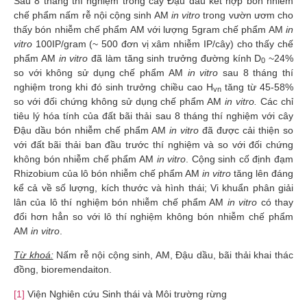
Sau 8 tháng thí nghiệm trồng cây Đậu dầu kết hợp bón nhiễm
chế phẩm nấm rễ nội cộng sinh AM
in vitro
trong vườn ươm cho
thấy bón nhiễm chế phẩm AM với lượng 5gram chế phẩm AM
in
vitro
100IP/gram (~ 500 đơn vị xâm nhiễm IP/cây) cho thấy chế
phẩm AM
in vitro
đã làm tăng sinh trưởng đường kính D
~24%
0
so với không sử dụng chế phẩm AM
in vitro
sau 8 tháng thí
nghiệm trong khi đó sinh trưởng chiều cao H
tăng từ 45-58%
vn
so với đối chứng không sử dụng chế phẩm AM
in vitro.
Các chỉ
tiêu lý hóa tính của đất bãi thải sau 8 tháng thí nghiệm với cây
Đậu dầu bón nhiễm chế phẩm AM
in vitro
đã được cải thiện so
với đất bãi thải ban đầu trước thí nghiệm và so với đối chứng
không bón nhiễm chế phẩm AM
in vitro
. Cộng sinh cố định đạm
Rhizobium của lô bón nhiễm chế phẩm AM
in vitro
tăng lên đáng
kể cả về số lượng, kích thước và hình thái; Vi khuẩn phân giải
lân của lô thí nghiệm bón nhiễm chế phẩm AM
in vitro
có thay
đổi hơn hẳn so với lô thí nghiệm không bón nhiễm chế phẩm
AM
in vitro
.
Từ khoá:
Nấm rễ nội cộng sinh, AM, Đậu dầu, bãi thải khai thác
đồng, bioremendaiton.
[1]
Viện Nghiên cứu Sinh thái và Môi trường rừng