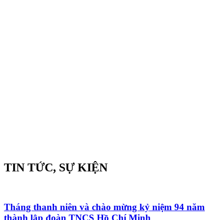
TIN TỨC, SỰ KIỆN
Tháng thanh niên và chào mừng kỷ niệm 94 năm
thành lập đoàn TNCS Hồ Chí Minh