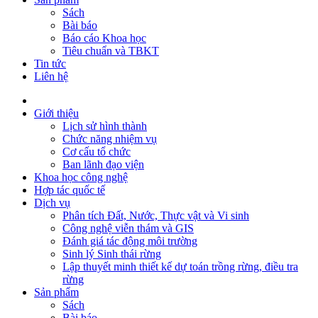
Sách
Bài báo
Báo cáo Khoa học
Tiêu chuẩn và TBKT
Tin tức
Liên hệ
Giới thiệu
Lịch sử hình thành
Chức năng nhiệm vụ
Cơ cấu tổ chức
Ban lãnh đạo viện
Khoa học công nghệ
Hợp tác quốc tế
Dịch vụ
Phân tích Đất, Nước, Thực vật và Vi sinh
Công nghệ viễn thám và GIS
Đánh giá tác động môi trường
Sinh lý Sinh thái rừng
Lập thuyết minh thiết kế dự toán trồng rừng, điều tra
rừng
Sản phẩm
Sách
Bài báo