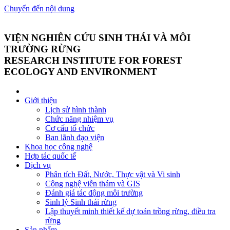
Chuyển đến nội dung
VIỆN NGHIÊN CỨU SINH THÁI VÀ MÔI
TRƯỜNG RỪNG
RESEARCH INSTITUTE FOR FOREST
ECOLOGY AND ENVIRONMENT
Giới thiệu
Lịch sử hình thành
Chức năng nhiệm vụ
Cơ cấu tổ chức
Ban lãnh đạo viện
Khoa học công nghệ
Hợp tác quốc tế
Dịch vụ
Phân tích Đất, Nước, Thực vật và Vi sinh
Công nghệ viễn thám và GIS
Đánh giá tác động môi trường
Sinh lý Sinh thái rừng
Lập thuyết minh thiết kế dự toán trồng rừng, điều tra
rừng
Sản phẩm