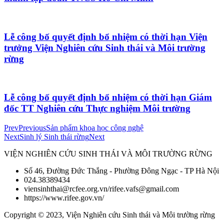
Lễ công bố quyết định bổ nhiệm có thời hạn Viện
trưởng Viện Nghiên cứu Sinh thái và Môi trường
rừng
Lễ công bố quyết định bổ nhiệm có thời hạn Giám
đốc TT Nghiên cứu Thực nghiệm Môi trường
Prev
Previous
Sản phẩm khoa học công nghệ
Next
Sinh lý Sinh thái rừng
Next
VIỆN NGHIÊN CỨU SINH THÁI VÀ MÔI TRƯỜNG RỪNG
Số 46, Đường Đức Thắng - Phường Đông Ngạc - TP Hà Nội
024.38389434
viensinhthai@rcfee.org.vn/rifee.vafs@gmail.com
https://www.rifee.gov.vn/
Copyright © 2023, Viện Nghiên cứu Sinh thái và Môi trường rừng