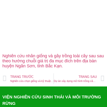
Nghiên cứu nhân giống và gây trồng loài cây sau sau
theo hướng chuỗi giá trị đa mục đích trên địa bàn
huyện Ngân Sơn, tỉnh Bắc Kạn.
TRANG TRƯỚC
TRANG SAU
Nghiên cứu chọn giống và kỹ thuật gây trồng cây Uơi (Scaphium macropodum) nhằm mục đích lấy quả (giai đoạn 2: 2013 – 2017)
Dự án xây dựng mô hình trồng cây Dẻ ván tại huyện Ngân sơn
VIỆN NGHIÊN CỨU SINH THÁI VÀ MÔI TRƯỜNG
RỪNG