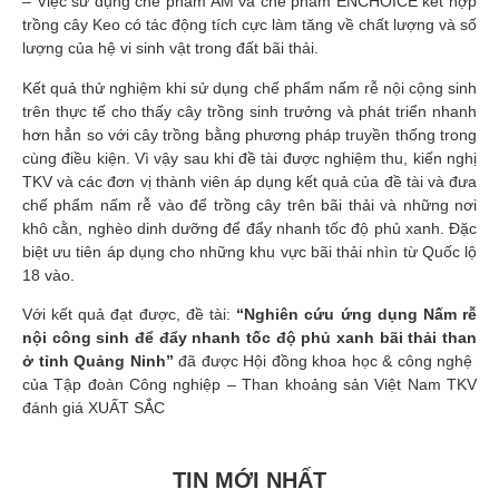
– Việc sử dụng chế phẩm AM và chế phẩm ENCHOICE kết hợp
trồng cây Keo có tác động tích cực làm tăng về chất lượng và số
lượng của hệ vi sinh vật trong đất bãi thải.
Kết quả thử nghiệm khi sử dụng chế phẩm nấm rễ nội cộng sinh
trên thực tế cho thấy cây trồng sinh trưởng và phát triển nhanh
hơn hẳn so với cây trồng bằng phương pháp truyền thống trong
cùng điều kiện. Vì vậy sau khi đề tài được nghiệm thu, kiến nghị
TKV và các đơn vị thành viên áp dụng kết quả của đề tài và đưa
chế phẩm nấm rễ vào để trồng cây trên bãi thải và những nơi
khô cằn, nghèo dinh dưỡng để đẩy nhanh tốc độ phủ xanh. Đặc
biệt ưu tiên áp dụng cho những khu vực bãi thải nhìn từ Quốc lộ
18 vào.
Với kết quả đạt được, đề tài:
“Nghiên cứu ứng dụng Nấm rễ
nội công sinh để đẩy nhanh tốc độ phủ xanh bãi thải than
ở tỉnh Quảng Ninh”
đã được Hội đồng khoa học & công nghệ
của Tập đoàn Công nghiệp – Than khoảng sản Việt Nam TKV
đánh giá XUẤT SẮC
TIN MỚI NHẤT