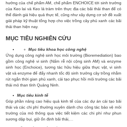
hưởng của chế phẩm AM, chế phẩm ENCHOICE tới sinh trưởng
của Keo lai và Keo lá tràm trên thực địa các bãi thải than để có
thể đánh giá hiệu quả thực tế, cũng như xây dựng cơ sở đề xuất
giải pháp kỹ thuật tổng hợp cho việc trồng cây phủ xanh các bãi
thải than hiện nay.
MỤC TIÊU NGHIÊN CỨU
Mục tiêu khoa học công nghệ
Ứng dụng công nghệ sinh học môi trường (Bioremediation) bao
gồm công nghệ vi sinh (Nấm rễ nội cộng sinh AM) và enzyme
sinh học (Enchoice), tương tác hữu hiệu giữa thực vật, vi sinh
vật và enzyme để đẩy nhanh tốc độ sinh trưởng cây trồng nhằm
rút ngắn thời gian phủ xanh, cải tạo phục hồi môi trường các bãi
thải mỏ than tỉnh Quảng Ninh.
Mục tiêu kinh tế
Góp phần nâng cao hiệu quả kinh tế của các dự án cải tạo bãi
thải và các chi phí thường xuyên dành cho công tác bảo vệ môi
trường của mỏ thông qua việc tiết kiệm các chi phí như phun
sương dập bụi, giữ ổn định bãi thải,…