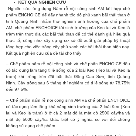
KẾT QUẢ NGHIÊN CỨU
Nghiên cứu ứng dụng Nấm rễ nội công sinh AM kết hợp chế
phẩm ENCHOICE để đẩy nhanh tốc độ phủ xanh bãi thải than ở
tỉnh Quảng Ninh nhằm thử nghiệm ảnh hưởng của chế phẩm
AM, chế phẩm ENCHOICE tới sinh trưởng của Keo lai và Keo lá
tràm trên thực địa các bãi thải than để có thể đánh giá hiệu quả
thực tế, cũng như xây dựng cơ sở đề xuất giải pháp kỹ thuật
tổng hợp cho việc trồng cây phủ xanh các bãi thải than hiện nay.
Kết quả nghiên cứu của đề tài cho thấy:
– Chế phẩm nấm rễ nội cộng sinh và chế phẩn ENCHOICE đều
có tác dụng làm tăng tỉ lệ sống của 2 loài Keo (Keo lai và Keo lá
tràm) khi trồng trên đất bãi thải Đông Cao Sơn, tỉnh Quảng
Ninh. Cây trồng sau 6 tháng thí nghiệm có tỉ lệ sống từ 78,75%
đến 97,5%.
– Chế phẩm nấm rễ nội cộng sinh AM và chế phẩn ENCHOICE
có tác dụng làm tăng khả năng sinh trưởng của 2 loài Keo (Keo
lai và Keo lá tràm) ở ở cả 2 mật độ là mật độ 2500 cây/ha và
mật độ 5000 cây/ha khác biệt có ý nghĩa so với đối chứng
không sử dụng chế phẩm.