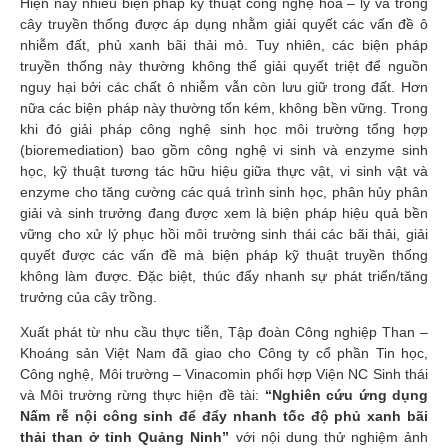
Hiện nay nhiều biện pháp kỹ thuật công nghệ hóa – lý và trồng
cây truyền thống được áp dụng nhằm giải quyết các vấn đề ô
nhiễm đất, phủ xanh bãi thải mỏ. Tuy nhiên, các biện pháp
truyền thống này thường không thể giải quyết triệt để nguồn
nguy hại bởi các chất ô nhiễm vẫn còn lưu giữ trong đất. Hơn
nữa các biện pháp này thường tốn kém, không bền vững. Trong
khi đó giải pháp công nghệ sinh học môi trường tổng hợp
(bioremediation) bao gồm công nghệ vi sinh và enzyme sinh
học, kỹ thuật tương tác hữu hiệu giữa thực vật, vi sinh vật và
enzyme cho tăng cường các quá trình sinh học, phân hủy phân
giải và sinh trưởng đang được xem là biện pháp hiệu quả bền
vững cho xử lý phục hồi môi trường sinh thái các bãi thải, giải
quyết được các vấn đề mà biện pháp kỹ thuật truyền thống
không làm được. Đặc biệt, thúc đẩy nhanh sự phát triển/tăng
trưởng của cây trồng.
Xuất phát từ nhu cầu thực tiễn, Tập đoàn Công nghiệp Than –
Khoáng sản Việt Nam đã giao cho Công ty cổ phần Tin học,
Công nghệ, Môi trường – Vinacomin phối hợp Viện NC Sinh thái
và Môi trường rừng thực hiện đề tài:
“Nghiên cứu ứng dụng
Nấm rễ nội công sinh để đẩy nhanh tốc độ phủ xanh bãi
thải than ở tỉnh Quảng Ninh”
với nội dung thử nghiệm ảnh