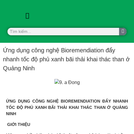
KHOA HỌC CÔNG NGHỆ
HỢP TÁC QUỐC TẾ
Ứng dụng công nghệ Bioremendiation đẩy
nhanh tốc độ phủ xanh bãi thải khai thác than ở
Quảng Ninh
ỨNG DỤNG CÔNG NGHỆ BIOREMENDIATION ĐẨY NHANH
TỐC ĐỘ PHỦ XANH BÃI THẢI KHAI THÁC THAN Ở QUẢNG
NINH
GIỚI THIỆU