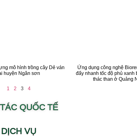
ựng mô hình trồng cây Dẻ ván
Ứng dụng công nghệ Biore
ại huyện Ngân sơn
đẩy nhanh tốc độ phủ xanh b
thác than ở Quảng 
1
2
3
4
 TÁC QUỐC TẾ
DỊCH VỤ