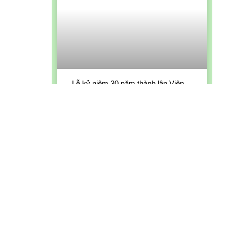
Lễ kỷ niệm 30 năm thành lập Viện
Nghiên cứu Sinh thái và Môi trường
rừng