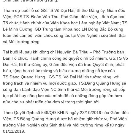
Tham dự buổi lễ có GS.TS Võ Đại Hải, Bí thư Đảng ủy, Giám đốc
Viện; PGS.TS. Đoàn Văn Thu, Phó Giám đốc Viện, Lãnh đạo ban
Tổ chức Hành chính của Viện Khoa học Lâm nghiệp Việt Nam; TS.
Lê Minh Cường, GĐ Trung tâm Khoa học LN Đông Bắc Bộ cùng
toàn thể cán bộ, viên chức công tác tại Viện Nghiên cứu Sinh thái
và Môi trường rừng.
Tại buổi lễ, sau khi đồng chí Nguyễn Bá Triệu – Phó Trưởng ban
Ban Tổ chức, Hành chính công bố quyết định bổ nhiệm, GS.TS Võ
Đại Hải, Bí thư Đảng ủy, Giám đốc Viện đã trao Quyết định, phát
biểu, tặng hoa chúc mừng và biểu dương những nỗ lực của
TS.Đặng Quang Hưng. GS.TS. Võ Đại Hải tin tưởng rằng, với
trọng trách và nhiệm vụ mới được giao, TS.Đặng Quang Hưng sẽ
cùng Ban Lãnh đạo Viện NC Sinh thái và Môi trường rừng sẽ tiếp
tục phát huy năng lực của mình để có những đóng góp lớn hơn
nữa cho sự phát triển của đơn vị trong thời gian tới.
Theo Quyết định số 549/QĐ-KHLN ngày 23/10/2019 của Giám đốc
Viện, TS.Đặng Quang Hưng được bổ nhiệm giữ chức vụ Phó Viện
trưởng Viện Nghiên cứu Sinh thái và Môi trường rừng kể từ ngày
01/11/2019.