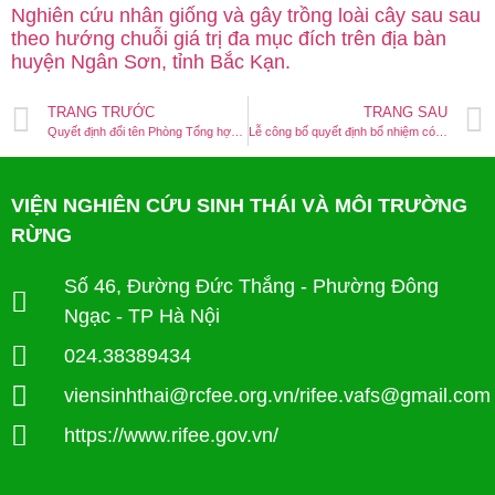
Nghiên cứu nhân giống và gây trồng loài cây sau sau
theo hướng chuỗi giá trị đa mục đích trên địa bàn
huyện Ngân Sơn, tỉnh Bắc Kạn.
TRANG TRƯỚC
TRANG SAU
Quyết định đổi tên Phòng Tổng hợp thành Văn phòng viện Nghiên cứu Sinh thái và Môi trường rừng
Lễ công bố quyết định bổ nhiệm có thời hạn Phó Viện trưởng Viện Nghiên cứu Sinh thái và Môi trường rừng.
VIỆN NGHIÊN CỨU SINH THÁI VÀ MÔI TRƯỜNG
RỪNG
Số 46, Đường Đức Thắng - Phường Đông
Ngạc - TP Hà Nội
024.38389434
viensinhthai@rcfee.org.vn/rifee.vafs@gmail.com
https://www.rifee.gov.vn/