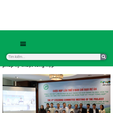
Cuộc họp lần thứ 3 Ban chỉ đạo dự án Phục hồi
đất lâm nghiệp bị suy thoái có khả năng sa mạc
hoá tại vùng Tây bắc Việt Nam bằng các biện
pháp kỹ thuật tổng hợp