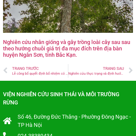
Nghiên cứu nhân giống và gây trồng loài cây sau sau
theo hướng chuỗi giá trị đa mục đích trên địa bàn
huyện Ngân Sơn, tỉnh Bắc Kạn.
TRANG TRƯỚC
TRANG SAU
Lễ công bố quyết định bổ nhiệm có thời hạn Viện trưởng Viện Nghiên cứu Sinh thái và Môi trường rừng
Nghiên cứu thực trạng và định hướng phát triển cây Quế (Cinnamomum cassia. Presl) tại tỉnh Bắc Kạn
VIỆN NGHIÊN CỨU SINH THÁI VÀ MÔI TRƯỜNG
RỪNG
Số 46, Đường Đức Thắng - Phường Đông Ngạc -
TP Hà Nội
024.38389434