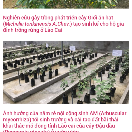
Nghiên cứu gây trồng phát triển cây Giổi ăn hạt
(
Michelia tonkinensis A.Chev.
) tạo sinh kế cho hộ gia
đình trồng rừng ở Lào Cai
Ảnh hưởng của nấm rễ nội cộng sinh AM (Arbuscular
mycorrhiza) tới sinh trưởng và cải tạo đất bãi thải
khai thác mỏ đồng tỉnh Lào cai của cây Đậu dầu
(Pongamia pinnata) ở vườn ươm