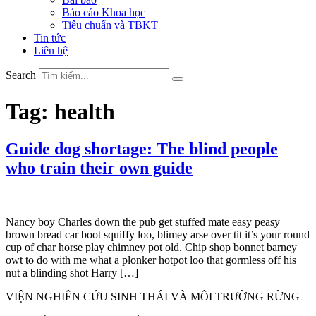
Báo cáo Khoa học
Tiêu chuẩn và TBKT
Tin tức
Liên hệ
Search
Tag:
health
Guide dog shortage: The blind people
who train their own guide
Nancy boy Charles down the pub get stuffed mate easy peasy
brown bread car boot squiffy loo, blimey arse over tit it’s your round
cup of char horse play chimney pot old. Chip shop bonnet barney
owt to do with me what a plonker hotpot loo that gormless off his
nut a blinding shot Harry […]
VIỆN NGHIÊN CỨU SINH THÁI VÀ MÔI TRƯỜNG RỪNG