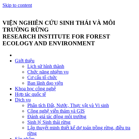
Skip to content
VIỆN NGHIÊN CỨU SINH THÁI VÀ MÔI
TRƯỜNG RỪNG
RESEARCH INSTITUTE FOR FOREST
ECOLOGY AND ENVIRONMENT
Giới thiệu
Lịch sử hình thành
Chức năng nhiệm vụ
Cơ cấu tổ chức
Ban lãnh đạo viện
Khoa học công nghệ
Hợp tác quốc tế
Dịch vụ
Phân tích Đất, Nước, Thực vật và Vi sinh
Công nghệ viễn thám và GIS
Đánh giá tác động môi trường
Sinh lý Sinh thái rừng
Lập thuyết minh thiết kế dự toán trồng rừng, điều tra
rừng
Sản phẩm