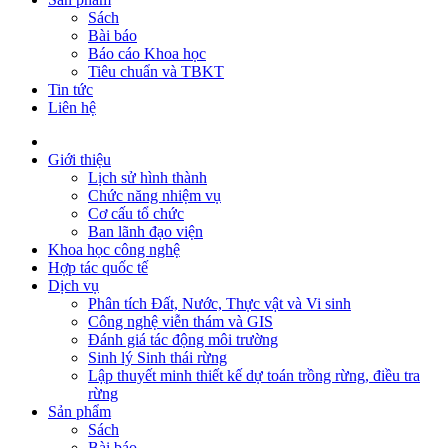
Sách
Bài báo
Báo cáo Khoa học
Tiêu chuẩn và TBKT
Tin tức
Liên hệ
Giới thiệu
Lịch sử hình thành
Chức năng nhiệm vụ
Cơ cấu tổ chức
Ban lãnh đạo viện
Khoa học công nghệ
Hợp tác quốc tế
Dịch vụ
Phân tích Đất, Nước, Thực vật và Vi sinh
Công nghệ viễn thám và GIS
Đánh giá tác động môi trường
Sinh lý Sinh thái rừng
Lập thuyết minh thiết kế dự toán trồng rừng, điều tra
rừng
Sản phẩm
Sách
Bài báo