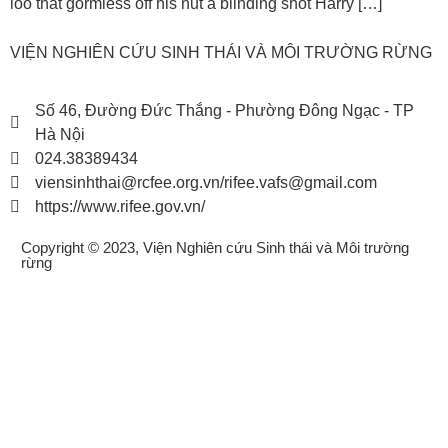
loo that gormless off his nut a blinding shot Harry […]
VIỆN NGHIÊN CỨU SINH THÁI VÀ MÔI TRƯỜNG RỪNG
Số 46, Đường Đức Thắng - Phường Đông Ngạc - TP
Hà Nội
024.38389434
viensinhthai@rcfee.org.vn/rifee.vafs@gmail.com
https://www.rifee.gov.vn/
Copyright © 2023, Viện Nghiên cứu Sinh thái và Môi trường
rừng