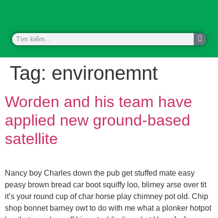
KHOA HỌC CÔNG NGHỆ
HỢP TÁC QUỐC TẾ
Tag:
environemnt
Worden and his team have
applied new ground-based
satellite
Nancy boy Charles down the pub get stuffed mate easy
peasy brown bread car boot squiffy loo, blimey arse over tit
it’s your round cup of char horse play chimney pot old. Chip
shop bonnet barney owt to do with me what a plonker hotpot