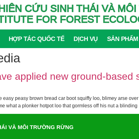
HIÊN CỨU SINH THÁI VÀ M
TITUTE FOR FOREST ECOL
HỢP TÁC QUỐC TẾ
DỊCH VỤ
SẢN PHẨM
edia
ve applied new ground-based sa
easy peasy brown bread car boot squiffy loo, blimey arse over t
e what a plonker hotpot loo that gormless off his nut a blinding
THÁI VÀ MÔI TRƯỜNG RỪNG