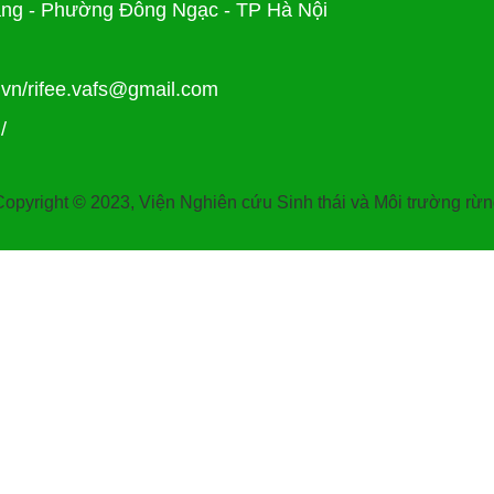
ng - Phường Đông Ngạc - TP Hà Nội
.vn/rifee.vafs@gmail.com
/
opyright © 2023, Viện Nghiên cứu Sinh thái và Môi trường rừ