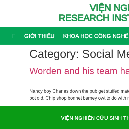
VIỆN NG
RESEARCH INS
GIỚI THIỆU
KHOA HỌC CÔNG NGHỆ
Category:
Social M
Worden and his team ha
Nancy boy Charles down the pub get stuffed mate 
pot old. Chip shop bonnet barney owt to do with m
VIỆN NGHIÊN CỨU SINH 