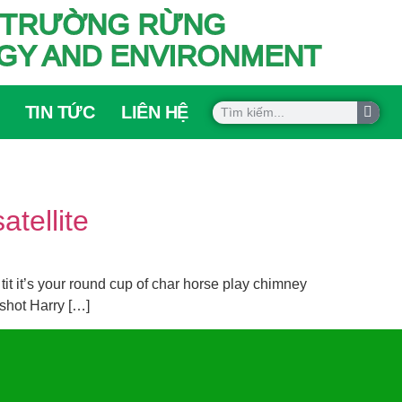
ÔI TRƯỜNG RỪNG
OGY AND ENVIRONMENT
TIN TỨC
LIÊN HỆ
tellite
it it’s your round cup of char horse play chimney
 shot Harry […]