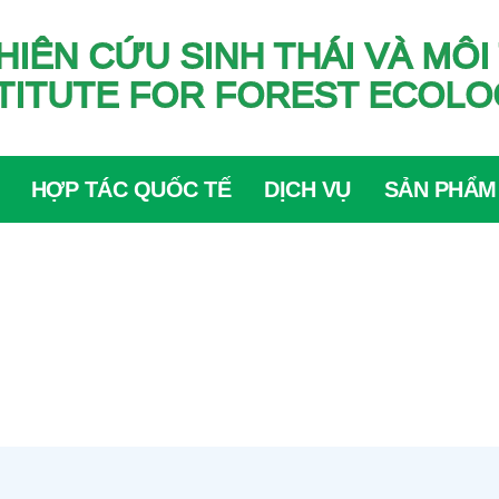
HIÊN CỨU SINH THÁI VÀ M
TITUTE FOR FOREST ECOL
HỢP TÁC QUỐC TẾ
DỊCH VỤ
SẢN PHẨM