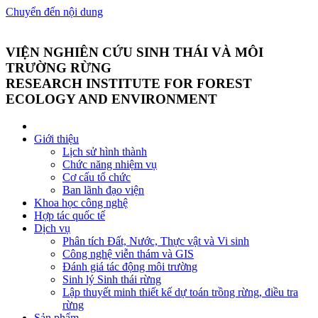
Chuyển đến nội dung
VIỆN NGHIÊN CỨU SINH THÁI VÀ MÔI
TRƯỜNG RỪNG
RESEARCH INSTITUTE FOR FOREST
ECOLOGY AND ENVIRONMENT
Giới thiệu
Lịch sử hình thành
Chức năng nhiệm vụ
Cơ cấu tổ chức
Ban lãnh đạo viện
Khoa học công nghệ
Hợp tác quốc tế
Dịch vụ
Phân tích Đất, Nước, Thực vật và Vi sinh
Công nghệ viễn thám và GIS
Đánh giá tác động môi trường
Sinh lý Sinh thái rừng
Lập thuyết minh thiết kế dự toán trồng rừng, điều tra
rừng
Sản phẩm