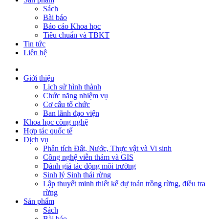
Sách
Bài báo
Báo cáo Khoa học
Tiêu chuẩn và TBKT
Tin tức
Liên hệ
Giới thiệu
Lịch sử hình thành
Chức năng nhiệm vụ
Cơ cấu tổ chức
Ban lãnh đạo viện
Khoa học công nghệ
Hợp tác quốc tế
Dịch vụ
Phân tích Đất, Nước, Thực vật và Vi sinh
Công nghệ viễn thám và GIS
Đánh giá tác động môi trường
Sinh lý Sinh thái rừng
Lập thuyết minh thiết kế dự toán trồng rừng, điều tra
rừng
Sản phẩm
Sách
Bài báo